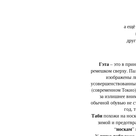
а ещё
друг
Гэта
– это в при
ремешком сверху. Пал
изображены лю
усовершенствованные
(современном Токио)
за излишнее вни
обычной обувью не ст
год, 
Таби
похожи на носк
зимой и предотвр
носкам
“
”
дзика-таби
У
тоже 