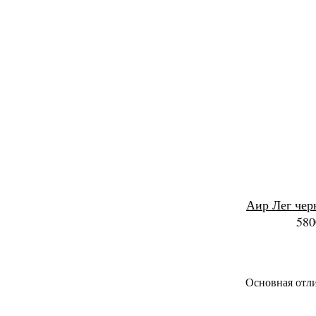
Аир Лег чер
580
Основная отли