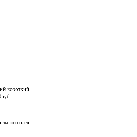
ий короткий
0руб
большой палец.