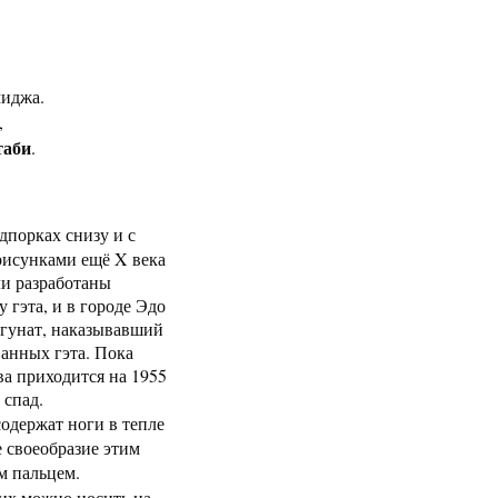
миджа.
,
таби
.
дпорках снизу и с
 рисунками ещё X века
ли разработаны
гэта, и в городе Эдо
ёгунат, наказывавший
анных гэта. Пока
ва приходится на 1955
 спад.
одержат ноги в тепле
 своеобразие этим
м пальцем.
 их можно носить на