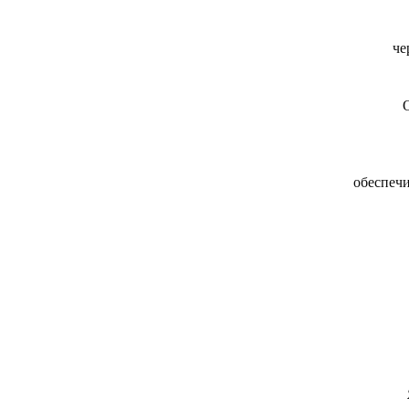
че
О
обеспечи