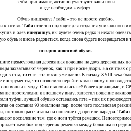
в чём принимают, активно участвуют ваши ноги
и где необходим комфорт.
таби
Обувь ниндзяшуз /
– это не просто удобно,
Таби
 и красиво.
отлично подходит для создания уникального и
ниндзяшуз
купив и одев
, вы будете очень редко и нехотя одевать
ую обувь и вновь радоваться, когда снова будете возвращаться к
история японской обуви
:
нципе прямоугольная деревянная подошва на двух деревянных по
ьцы захватывают черенок, как и при носке дзори. На свитках с
ди в гэта, то есть гэта носят уже давно. К началу XVIII века бы
 инструменты, что позволило перейти к массовому производству 
 они вошли в моду. Они становились всё более кричащими, и С
мание простолюдин к внешнему виду, запретил ношение лакиров
али туфли, лучшей обувью оставались гэта – пик их производст
тогда он составил 93 миллиона пар, после чего последовал резкий
Таби
и, но только рассчитаны на ношение с дзори или варадзи.
с
ащают воспаление там, где о ноги трётся ремешок. Неповторимое
 придаёт желобок под черенок ремешка между большим и средни
есть выемка, как у таби, но у них резиновая подошва, и поэтому