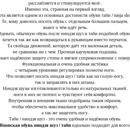
расслабляется и стимулируется мозг.
Именно эта, странная на первый взгляд,
рта является одним из основных достоинств обуви таби / ninja sho
Те, кому довелось носить обувь с отдельным большим пальцем,
знают о чём идёт речь.
девать, обычную обувь после ниндзя шуз и таби-подобной обув
хочется так же как возвращаться к рукавицам вместо перчаток.
Та свобода движений, которую даёт эта маленькая деталь,
не сравнима ни с чем. Прочная каучуковая подошва,
вает надёжную защиту стопы и мягкое соприкосновение с пове
Функциональная и очень удобная застёжка
с четырьмя уровнями регулировки полноты ноги.
Что позволяет носить ниндзя шуз / таби как на голую ногу,
так и заправлять в них штаны.
Ниндзя шузы изготавливаются только из натуральных тканей,
ноги в них не потеют и чувствуют себя комфортно.
Внутренняя и внешняя ткани подобраны таким образом,
чтобы обеспечить максимальное удобство и комфорт,
а так же защитить ногу.
Таби / ниндзя шуз - это очень удобная и надёжная обувь.
Японская обувь ниндзя шуз / таби
идеально подходит для всего